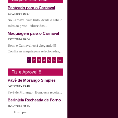
Penteado para o Carnaval
23/02/2014 16:17
No Carnaval vale tudo, desde o cabelo
solto ao preso. Abuse dos...
Maquiagem para o Carnaval
23/02/2014 16:04
Bom, o Carnaval está chegando!!!
Confira as maquiagens selecionadas,...
1
2
3
4
5
>
>>
Fiz e Aprovei!!!
Pavê de Morango Simples
04/03/2015 13:48
Pavê de Morango Bom, essa receita...
Berinjela Recheada de Forno
16/02/2014 20:15
É um prato...