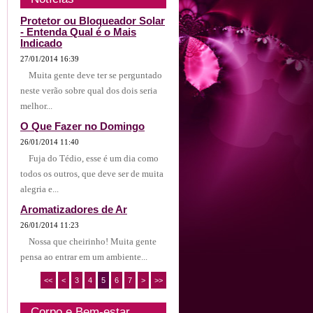
Protetor ou Bloqueador Solar
- Entenda Qual é o Mais
Indicado
27/01/2014 16:39
Muita gente deve ter se perguntado
neste verão sobre qual dos dois seria
melhor...
O Que Fazer no Domingo
26/01/2014 11:40
Fuja do Tédio, esse é um dia como
todos os outros, que deve ser de muita
alegria e...
Aromatizadores de Ar
26/01/2014 11:23
Nossa que cheirinho! Muita gente
pensa ao entrar em um ambiente...
<<
<
3
4
5
6
7
>
>>
Corpo e Bem-estar