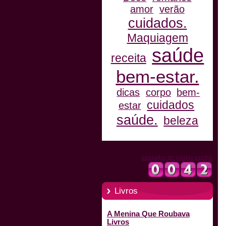
amor
verão
cuidados.
Maquiagem
saúde
receita
bem-estar.
dicas
corpo
bem-
cuidados
estar
saúde.
beleza
contador de visitas tumblr
Livros
A Menina Que Roubava
Livros