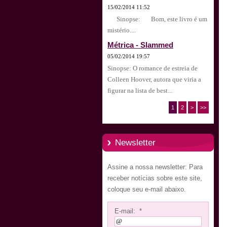
15/02/2014 11:52
Sinopse: Bom, este livro é um
mistério....
Métrica - Slammed
05/02/2014 19:57
Sinopse: O romance de estreia de
Colleen Hoover, autora que viria a
figurar na lista de best...
1
2
>
>>
Newsletter
Assine a nossa newsletter: Para
receber notícias sobre este site,
coloque seu e-mail abaixo.
E-mail: *