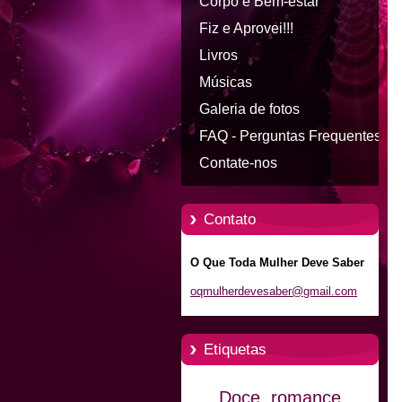
Corpo e Bem-estar
Fiz e Aprovei!!!
Livros
Músicas
Galeria de fotos
FAQ - Perguntas Frequentes
Contate-nos
Contato
O Que Toda Mulher Deve Saber
oqmulher
devesabe
r@gmail.
com
Etiquetas
Doce
romance