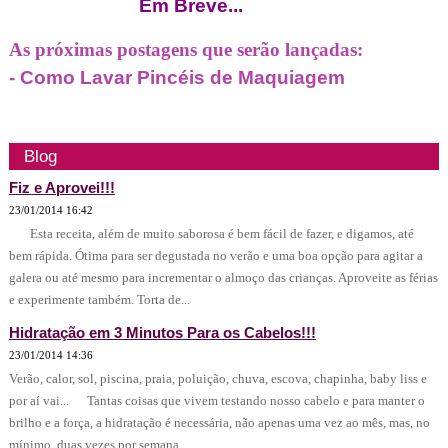
Em Breve...
As próximas postagens que serão lançadas:
- Como Lavar Pincéis de Maquiagem
Blog
Fiz e Aprovei!!!
23/01/2014 16:42
Esta receita, além de muito saborosa é bem fácil de fazer, e digamos, até
bem rápida. Ótima para ser degustada no verão e uma boa opção para agitar a
galera ou até mesmo para incrementar o almoço das crianças. Aproveite as férias
e experimente também. Torta de...
Hidratação em 3 Minutos Para os Cabelos!!!
23/01/2014 14:36
Verão, calor, sol, piscina, praia, poluição, chuva, escova, chapinha, baby liss e
por aí vai... Tantas coisas que vivem testando nosso cabelo e para manter o
brilho e a força, a hidratação é necessária, não apenas uma vez ao mês, mas, no
mínimo, duas vezes por semana....