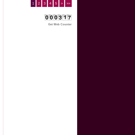
1
2
3
4
5
>
>>
Get Web Counter