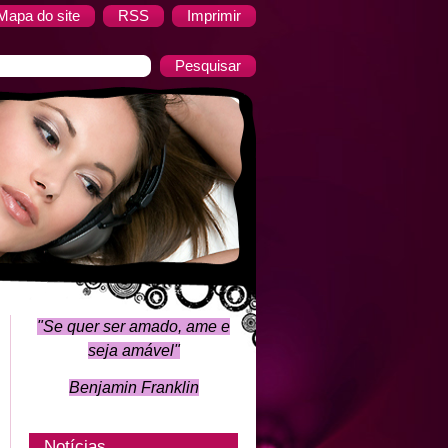
Mapa do site
RSS
Imprimir
"Se quer ser amado, ame e
seja amável
"
Benjamin Franklin
Notícias