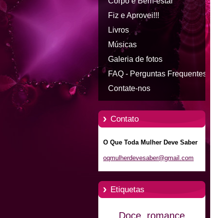
Corpo e Bem-estar
Fiz e Aprovei!!!
Livros
Músicas
Galeria de fotos
FAQ - Perguntas Frequentes
Contate-nos
Contato
O Que Toda Mulher Deve Saber
oqmulher
devesabe
r@gmail.
com
Etiquetas
Doce
romance