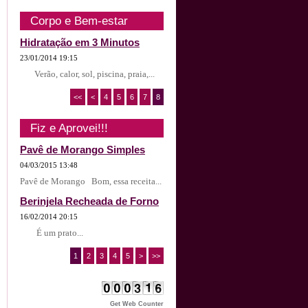
Corpo e Bem-estar
Hidratação em 3 Minutos
23/01/2014 19:15
Verão, calor, sol, piscina, praia,...
<<
<
4
5
6
7
8
Fiz e Aprovei!!!
Pavê de Morango Simples
04/03/2015 13:48
Pavê de Morango Bom, essa receita...
Berinjela Recheada de Forno
16/02/2014 20:15
É um prato...
1
2
3
4
5
>
>>
Get Web Counter