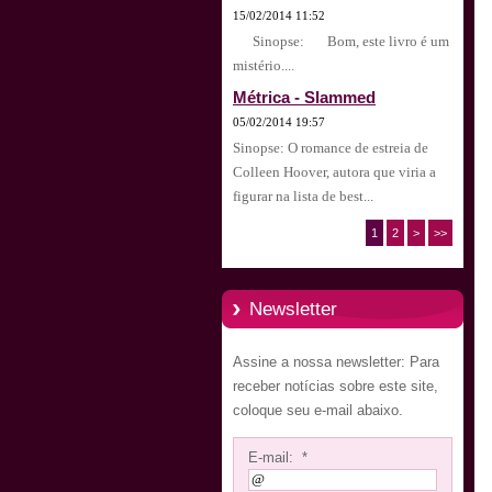
15/02/2014 11:52
Sinopse: Bom, este livro é um
mistério....
Métrica - Slammed
05/02/2014 19:57
Sinopse: O romance de estreia de
Colleen Hoover, autora que viria a
figurar na lista de best...
1
2
>
>>
Newsletter
Assine a nossa newsletter: Para
receber notícias sobre este site,
coloque seu e-mail abaixo.
E-mail: *