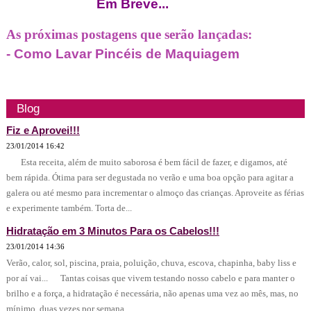
Em Breve...
As próximas postagens que serão lançadas:
- Como Lavar Pincéis de Maquiagem
Blog
Fiz e Aprovei!!!
23/01/2014 16:42
Esta receita, além de muito saborosa é bem fácil de fazer, e digamos, até
bem rápida. Ótima para ser degustada no verão e uma boa opção para agitar a
galera ou até mesmo para incrementar o almoço das crianças. Aproveite as férias
e experimente também. Torta de...
Hidratação em 3 Minutos Para os Cabelos!!!
23/01/2014 14:36
Verão, calor, sol, piscina, praia, poluição, chuva, escova, chapinha, baby liss e
por aí vai... Tantas coisas que vivem testando nosso cabelo e para manter o
brilho e a força, a hidratação é necessária, não apenas uma vez ao mês, mas, no
mínimo, duas vezes por semana....