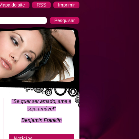
Mapa do site
RSS
Imprimir
"Se quer ser amado, ame e
seja amável
"
Benjamin Franklin
Notícias