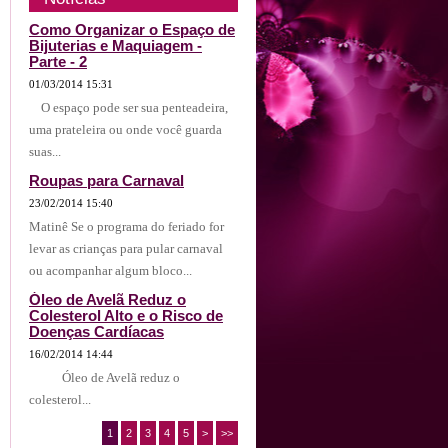
Como Organizar o Espaço de
Bijuterias e Maquiagem -
Parte - 2
01/03/2014 15:31
O espaço pode ser sua penteadeira,
uma prateleira ou onde você guarda
suas...
Roupas para Carnaval
23/02/2014 15:40
Matinê Se o programa do feriado for
levar as crianças para pular carnaval
ou acompanhar algum bloco...
Óleo de Avelã Reduz o
Colesterol Alto e o Risco de
Doenças Cardíacas
16/02/2014 14:44
Óleo de Avelã reduz o
colesterol...
1
2
3
4
5
>
>>