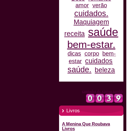
amor
verão
cuidados.
Maquiagem
saúde
receita
bem-estar.
dicas
corpo
bem-
cuidados
estar
saúde.
beleza
contador de visitas tumblr
Livros
A Menina Que Roubava
Livros