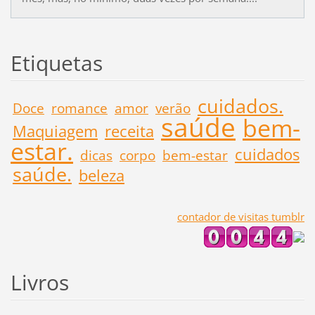
Etiquetas
cuidados.
Doce
romance
amor
verão
saúde
bem-
Maquiagem
receita
estar.
cuidados
dicas
corpo
bem-estar
saúde.
beleza
contador de visitas tumblr
Livros