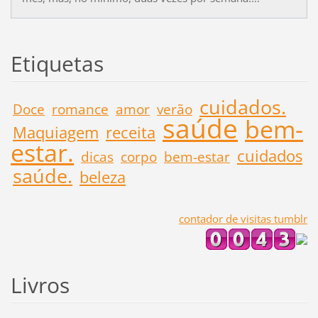
Etiquetas
cuidados.
Doce
romance
amor
verão
saúde
bem-
Maquiagem
receita
estar.
cuidados
dicas
corpo
bem-estar
saúde.
beleza
contador de visitas tumblr
Livros