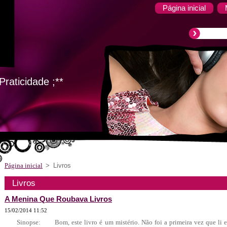
Página inicial
raticidade ;**
Página inicial
>
Livros
Livros
A Menina Que Roubava Livros
15/02/2014 11:52
Sinopse: Bom, este livro é um mistério. Não foi a primeira vez que li es