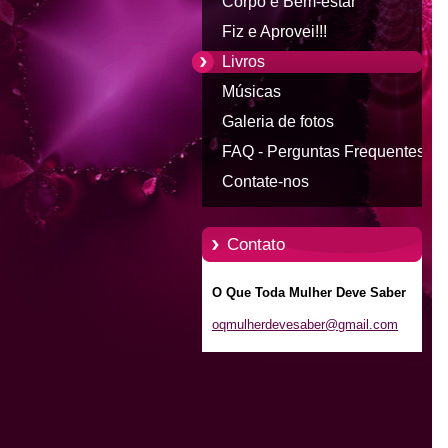
Corpo e Bem-estar
Fiz e Aprovei!!!
Livros
Músicas
Galeria de fotos
FAQ - Perguntas Frequentes
Contate-nos
Contato
O Que Toda Mulher Deve Saber
oqmulher
devesabe
r@gmail.
com