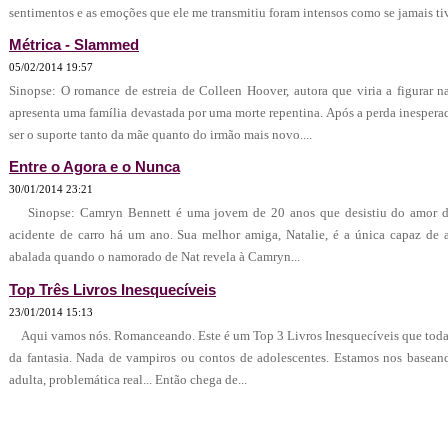
sentimentos e as emoções que ele me transmitiu foram intensos como se jamais ti
Métrica - Slammed
05/02/2014 19:57
Sinopse: O romance de estreia de Colleen Hoover, autora que viria a figurar n
apresenta uma família devastada por uma morte repentina. Após a perda inesperad
ser o suporte tanto da mãe quanto do irmão mais novo....
Entre o Agora e o Nunca
30/01/2014 23:21
Sinopse: Camryn Bennett é uma jovem de 20 anos que desistiu do amor de
acidente de carro há um ano. Sua melhor amiga, Natalie, é a única capaz de a
abalada quando o namorado de Nat revela à Camryn...
Top Três Livros Inesquecíveis
23/01/2014 15:13
Aqui vamos nós. Romanceando. Este é um Top 3 Livros Inesquecíveis que toda mu
da fantasia. Nada de vampiros ou contos de adolescentes. Estamos nos baseand
adulta, problemática real... Então chega de...