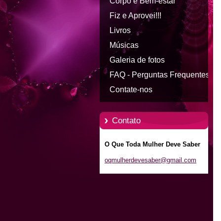
Corpo e Bem-estar
Fiz e Aprovei!!!
Livros
Músicas
Galeria de fotos
FAQ - Perguntas Frequentes
Contate-nos
Contato
O Que Toda Mulher Deve Saber
oqmulher
devesabe
r@gmail.
com