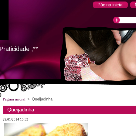
Página inicial
raticidade ;**
Página inicial
>
Queijadinha
Queijadinha
29/01/2014 15:53