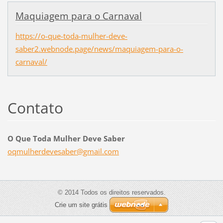
Maquiagem para o Carnaval
https://o-que-toda-mulher-deve-
saber2.webnode.page/news/maquiagem-para-o-
carnaval/
Contato
O Que Toda Mulher Deve Saber
oqmulher
devesabe
r@gmail.
com
© 2014 Todos os direitos reservados.
Crie um site grátis