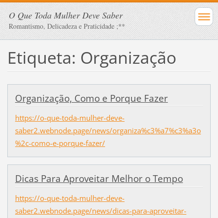
O Que Toda Mulher Deve Saber
Romantismo, Delicadeza e Praticidade ;**
Etiqueta: Organização
Organização, Como e Porque Fazer
https://o-que-toda-mulher-deve-
saber2.webnode.page/news/organiza%c3%a7%c3%a3o
%2c-como-e-porque-fazer/
Dicas Para Aproveitar Melhor o Tempo
https://o-que-toda-mulher-deve-
saber2.webnode.page/news/dicas-para-aproveitar-