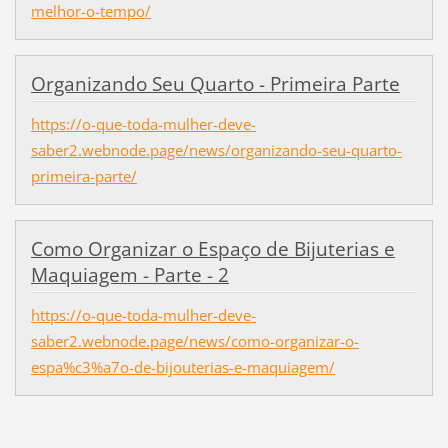
melhor-o-tempo/
Organizando Seu Quarto - Primeira Parte
https://o-que-toda-mulher-deve-
saber2.webnode.page/news/organizando-seu-quarto-
primeira-parte/
Como Organizar o Espaço de Bijuterias e
Maquiagem - Parte - 2
https://o-que-toda-mulher-deve-
saber2.webnode.page/news/como-organizar-o-
espa%c3%a7o-de-bijouterias-e-maquiagem/