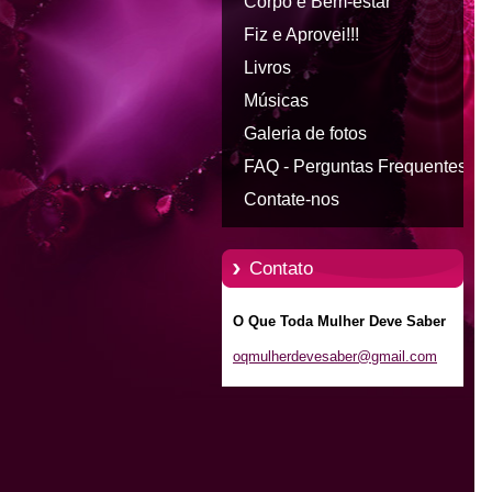
Corpo e Bem-estar
Fiz e Aprovei!!!
Livros
Músicas
Galeria de fotos
FAQ - Perguntas Frequentes
Contate-nos
Contato
O Que Toda Mulher Deve Saber
oqmulher
devesabe
r@gmail.
com