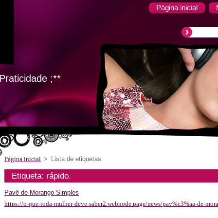
Página inicial
raticidade ;**
Página inicial
>
Lista de etiquetas
Etiqueta: rápido.
Pavê de Morango Simples
https://o-que-toda-mulher-deve-saber2.webnode.page/news/pav%c3%aa-de-mora